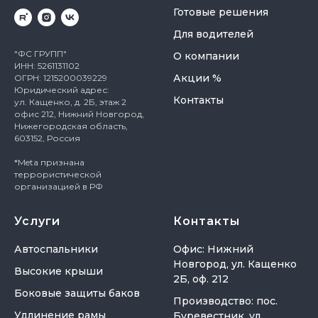
Готовые решения
Для водителей
"ФС ГРУПП"
О компании
ИНН: 5261131102
Акции %
ОГРН: 1215200039229
Юридический адрес:
Контакты
ул. Кащенко, д. 2Б, этаж 2
офис 212, Нижний Новгород,
Нижегородская область,
603152, Россия
*Meta признана
террористической
организацией в РФ
Услуги
Контакты
Автоспальники
Офис: Нижний
Новгород, ул. Кащенко
Высокие крыши
2Б, оф. 212
Боковые защиты баков
Производство: пос.
Удлинение рамы
Буревестник, ул.