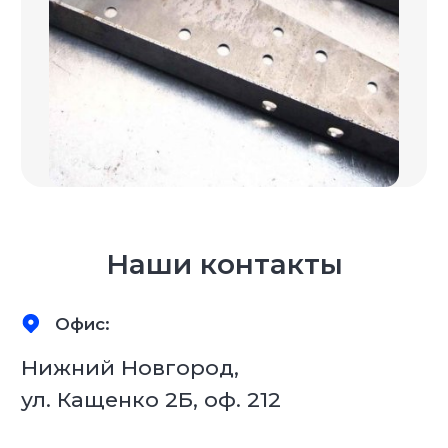
Нижний Новгород,
ул. Кащенко 2Б, оф. 212
Автосалон:
Москва, Лавочкина 23/4,
2-й этаж
Сервис:
Долгопрудный,
Лихачевский проезд 26
Наши контакты
Телефон:
8 999 444 18 37
Режим работы:
пн-пт: с 8:00 до 18:00
Звонки принимаем
с 8:00 до 20:00.
Телефон: