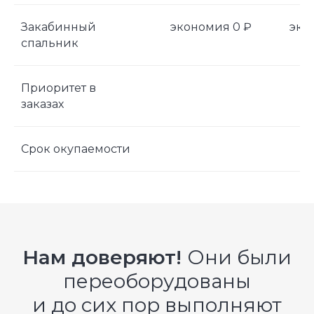
256 рейсов
Закабинный
экономия 0 ₽
эко
кол-во рейсов
спальник
256 тонн
груза перевезли
Приоритет в
до
заказах
Узнать стоимость
переоборудования
Срок окупаемости
Дата переоборудования: 19.08.2023
Нам доверяют!
Они были
переоборудованы
и до сих пор выполняют