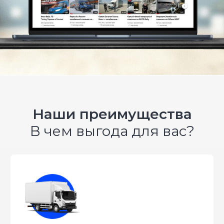
Индивидуальный
Подробную
проект вашего
спецификацию со
автомобиля
стоимостью услуг
Наши преимущества
В чем выгода для вас?
ПЕРЕЗВОНИТЬ МНЕ
Нажимая кнопку, Вы даёте согласие на обработку
персональных данных
Артем
Лошиневич