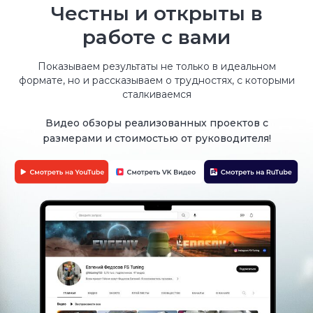
Честны и открыты в
работе с вами
Показываем результаты не только в идеальном
формате, но и рассказываем о трудностях, с которыми
сталкиваемся
Комплект усилителей под
кабину в ПОДАРОК!
При заказе удлинение рамы на ГАЗель
Задайте свой вопрос
мастеру
Расскажем про основные этапы
переоборудования и ответим на все
интересующие вас вопросы
Вы получите: