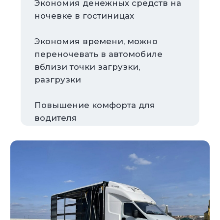
Преимущество тента
Евроштора увеличивает
мобильность и повышает
удобство при загрузке/
разгрузке
Рефрижератор позволяет
перевозить замороженную
продукцию и прочий
низкотемпературный груз