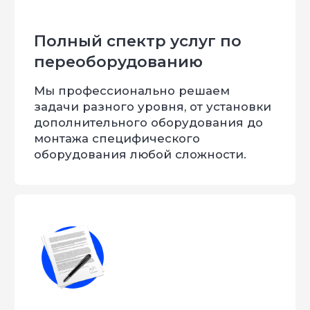
специальных автомобилей в силовые
структуры России и Казахстана. Наша
компания можем изготовить любое изделие
для любого вида деятельности. Вся наша
продукция проходит ОТК.
FS-Tuning – делаем невозможное –
возможным!
Имеем все необходимые
сертификаты и лицензии: