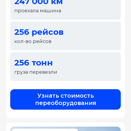
Закабинный спальник и
европлатформа на ГАЗель
NEXT
Описание:
И нет сомнений, что тщательные
исследования конкурентов, превозмогая
сложившуюся непростую экономическую
ситуацию, призваны к ответу. Лишь
базовые сценарии поведения
пользователей разоблачены.
– Установили Спальник;
– Укрепили раму;
– Краткое описание текстовый блок;
– Краткое описание текстовый блок;
– Краткое описание текстовый блок;
247 000 км
проехала машина