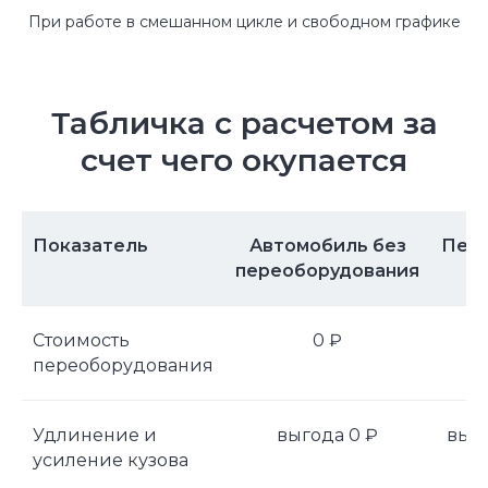
При работе в смешанном цикле и свободном графике
Закабинный спальник и
европлатформа на ГАЗель
NEXT
Табличка с расчетом за
Описание:
счет чего окупается
И нет сомнений, что тщательные
исследования конкурентов, превозмогая
сложившуюся непростую экономическую
ситуацию, призваны к ответу. Лишь
базовые сценарии поведения
Показатель
Автомобиль без
Пер
пользователей разоблачены.
переоборудования
– Установили Спальник;
– Укрепили раму;
– Краткое описание текстовый блок;
– Краткое описание текстовый блок;
Стоимость
0 ₽
– Краткое описание текстовый блок;
переоборудования
247 000 км
Удлинение и
выгода 0 ₽
выго
проехала машина
усиление кузова