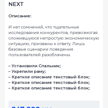
256 рейсов
кол-во рейсов
256 тонн
груза перевезли
Узнать стоимость
переоборудования
Дата переоборудования: 19.08.2023