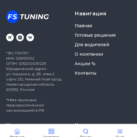
Навигация
Главная
Готовые решения
Для водителей
"ФС ГРУПП"
О компании
ИНН: 5261131102
Акции %
ОГРН: 1215200039229
Юридический адрес:
Контакты
ул. Кащенко, д. 2Б, этаж 2
офис 212, Нижний Новгород,
Нижегородская область,
603152, Россия
*Meta признана
террористической
организацией в РФ
Закабинный спальник
Услуги
Контакты
«Большой» для газели
Некст