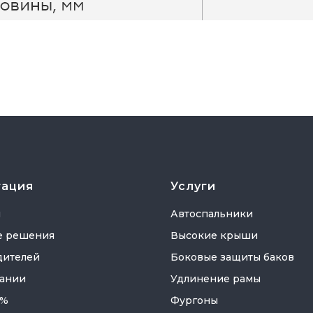
гация
Услуги
я
Автоспальники
е решения
Высокие крыши
дителей
Боковые защиты баков
ании
Удлинение рамы
 %
Фургоны