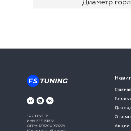
Нави
Главна
Готовы
Для во
"ФС ГРУПП"
О комп
ИНН: 5261131102
Акции
ОГРН: 1215200039229
Юридический адрес: