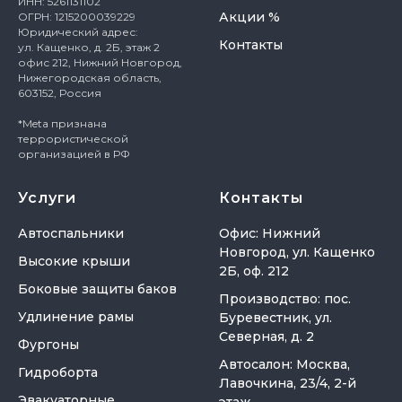
ИНН: 5261131102
Акции %
ОГРН: 1215200039229
Юридический адрес:
Контакты
ул. Кащенко, д. 2Б, этаж 2
офис 212, Нижний Новгород,
Нижегородская область,
603152, Россия
*Meta признана
террористической
организацией в РФ
Услуги
Контакты
Автоспальники
Офис: Нижний
Новгород, ул. Кащенко
Высокие крыши
2Б, оф. 212
Боковые защиты баков
Производство: пос.
Удлинение рамы
Буревестник, ул.
Северная, д. 2
Фургоны
Автосалон: Москва,
Гидроборта
Лавочкина, 23/4, 2-й
Эвакуаторные