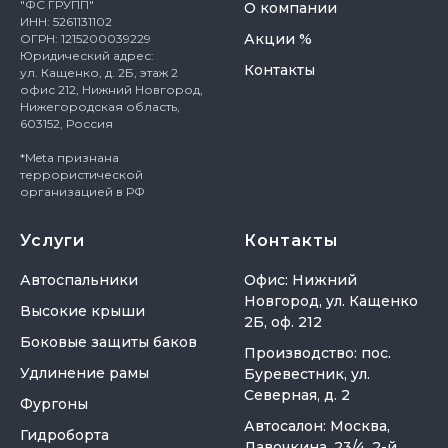
"ФС ГРУПП"
О компании
ИНН: 5261131102
Акции %
ОГРН: 1215200039229
Юридический адрес:
Контакты
ул. Кащенко, д. 2Б, этаж 2
офис 212, Нижний Новгород,
Нижегородская область,
603152, Россия
*Meta признана
террористической
организацией в РФ
Услуги
Контакты
Автоспальники
Офис: Нижний
Новгород, ул. Кащенко
Высокие крыши
2Б, оф. 212
Боковые защиты баков
Производство: пос.
Удлинение рамы
Буревестник, ул.
Северная, д. 2
Фургоны
Автосалон: Москва,
Гидроборта
Лавочкина, 23/4, 2-й