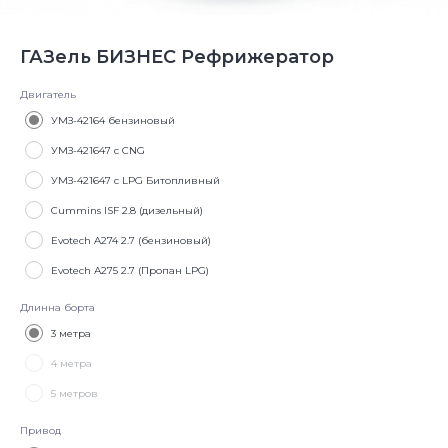
ГАЗель БИЗНЕС Рефрижератор
Двигатель
УМЗ-42164 бензиновый
УМЗ-421647 с CNG
УМЗ-421647 с LPG Битопливный
Cummins ISF 2.8 (дизельный)
Evotech A274 2.7 (бензиновый)
Evotech А275 2.7 (Пропан LPG)
Длинна борта
3 метра
4 метра
5 метров
Привод