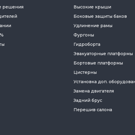
е решения
Высокие крыши
дителей
Боковые защиты баков
ании
Удлинение рамы
 %
Фургоны
ты
Гидроборта
Эвакуаторные платформы
Бортовые платформы
Цистерны
Установка доп. оборудова
Замена двигателя
Задний брус
Перешив салона