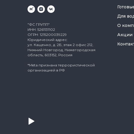
Готовы
Для во
"ФС ГРУПП"
О комп
ИНН: 5261131102
Акции
ОГРН: 1215200039229
Юридический адрес:
Контак
ул. Кащенко, д. 2Б, этаж 2 офис 212,
Нижний Новгород, Нижегородская
область, 603152, Россия
*Meta признана террористической
организацией в РФ