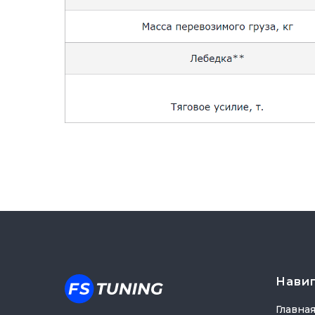
Нави
Главна