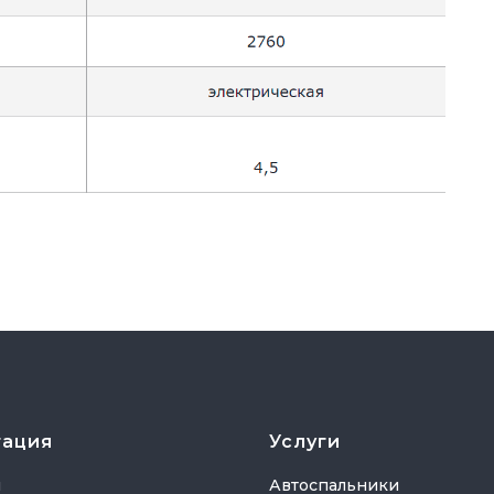
гация
Услуги
я
Автоспальники