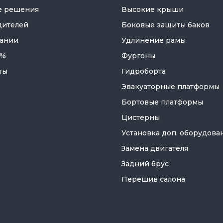
е решения
Высокие крыши
дителей
Боковые защиты баков
ании
Удлинение рамы
 %
Фургоны
ты
Гидроборта
Эвакуаторные платформы
Бортовые платформы
Цистерны
Установка доп. оборудова
Замена двигателя
Задний брус
Перешив салона