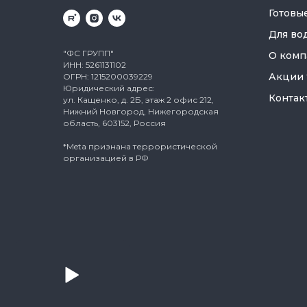
Готовы
Для во
"ФС ГРУПП"
О комп
ИНН: 5261131102
Акции
ОГРН: 1215200039229
Юридический адрес:
Контак
ул. Кащенко, д. 2Б, этаж 2 офис 212,
Нижний Новгород, Нижегородская
область, 603152, Россия
*Meta признана террористической
организацией в РФ