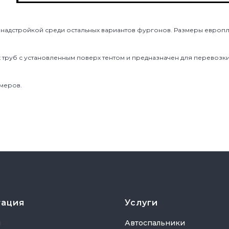
 надстройкой среди остальных вариантов фургонов. Размеры европ
труб с установленным поверх тентом и предназначен для перевозк
змеров.
гация
Услуги
я
Автоспальники