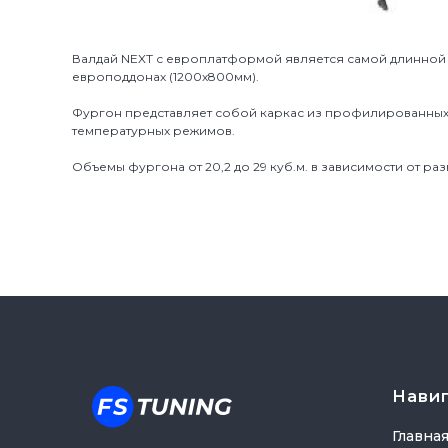
Валдай NEXT с европлатформой является самой длинной
европоддонах (1200х800мм).
Фургон представляет собой каркас из профилированных 
температурных режимов.
Объемы фургона от 20,2 до 29 куб.м. в зависимости от ра
Нави
Главна