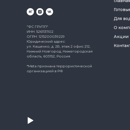
Главна
Готовы
Для во
"ФС ГРУПП"
О комп
ИНН: 5261131102
Акции
ОГРН: 1215200039229
Юридический адрес:
Контак
ул. Кащенко, д. 2Б, этаж 2 офис 212,
Нижний Новгород, Нижегородская
область, 603152, Россия
*Meta признана террористической
организацией в РФ