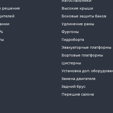
я
Автоспальники
е решения
Высокие крыши
дителей
Боковые защиты баков
ании
Удлинение рамы
 %
Фургоны
ты
Гидроборта
Эвакуаторные платформы
Бортовые платформы
Цистерны
Установка доп. оборудова
Замена двигателя
Задний брус
Перешив салона