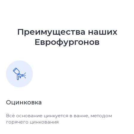
Преимущества наших
Задайте свой вопрос
Еврофургонов
мастеру
Расскажем про основные этапы
переоборудования и ответим на все
интересующие вас вопросы
Вы получите:
Оцинковка
Индивидуальный
Подробную
проект вашего
спецификацию со
Всё основание цинкуется в ванне, методом
автомобиля
стоимостью услуг
горячего цинкования