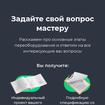
Офис:
Нижний Новгород,
ул. Кащенко 2Б, оф. 212
Автосалон:
Москва, Лавочкина 23/4,
2-й этаж
Сервис:
Долгопрудный,
Лихачевский проезд 26
Телефон:
8 999 444 18 37
Режим работы:
пн-пт: с 8:00 до 18:00
Звонки принимаем
с 8:00 до 20:00.