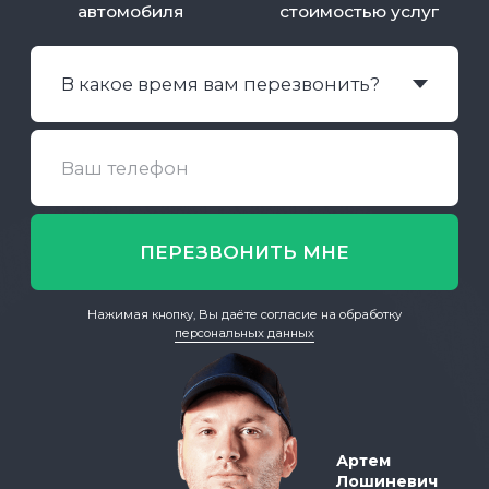
Телефон:
8 999 077 38 37
Режим работы:
пн-пт: с 8:00 до 18:00
Звонки принимаем
с 8:00 до 20:00.
Почты:
info@fs-tuning.ru – общая
sales@fs-tuning.ru – отдел продаж
Соц. сети:
Обратная связь