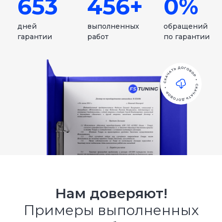
Задать вопрос в WhatsApp
Офис:
Нижний Новгород,
ул. Кащенко 2Б, оф. 212
Автосалон:
Москва, Лавочкина 23/4,
2-й этаж
Сервис:
Долгопрудный,