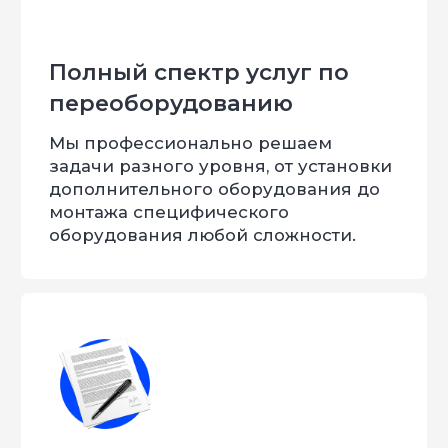
ПЕРЕЗВОНИТЬ МНЕ
Нажимая кнопку, Вы даёте согласие на обработку
персональных данных
Артем
Лошиневич
Старший мастер
Меня зовут Евгений
и я
горжусь, что уже 9 лет