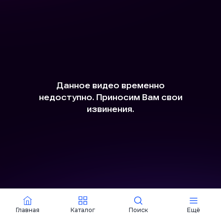
Закабинный спальник
«Большой» для газели
Некст
Главная
Каталог
Поиск
Ещё