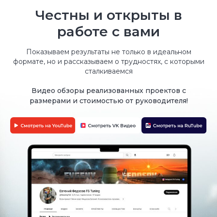
необходимости предоставляется
Честны и открыты в
помощь регистрации в ГИБДД.
работе с вами
Показываем результаты не только в идеальном
формате, но и рассказываем о трудностях, с которыми
сталкиваемся
До конца акции
12 : 23 : 32