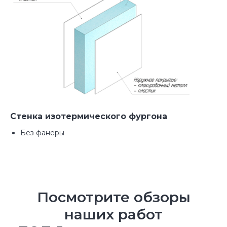
Прямые поставки от
Стенка изотермического фургона
производителя
Без фанеры
Мы работаем без посредников, что
значительно сокращает сроки и
стоимость производства
Посмотрите обзоры
наших работ