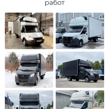
Лихачевский проезд 26
Телефон:
8 999 444 18 37
Нам доверяют!
Режим работы:
Примеры выполненных
пн-пт: с 8:00 до 18:00
работ
Звонки принимаем
с 8:00 до 20:00.
Телефон:
8 999 077 38 37
Режим работы:
пн-пт: с 8:00 до 18:00
Звонки принимаем
с 8:00 до 20:00.
Почты:
info@fs-tuning.ru – общая