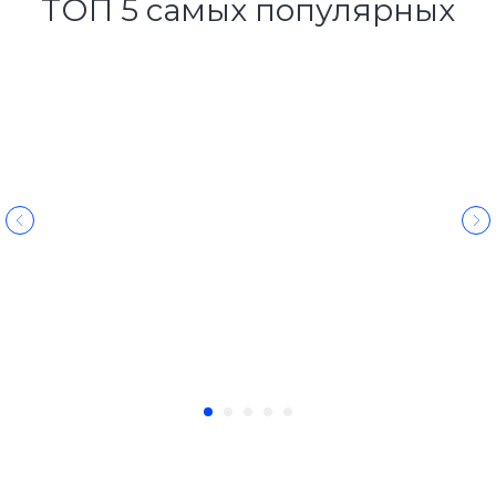
ТОП 5 самых популярных
Полный спектр услуг по
переоборудованию
Мы профессионально решаем
задачи разного уровня, от установки
дополнительного оборудования до
монтажа специфического
оборудования любой сложности.
Техническая и юридическая
поддержка клиентов
Мы предоставляем пакет документов
на переоборудование авто. При