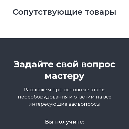
Сопутствующие товары
Даём гарантию
по договору
Вы защищены юридически.
Мы
заключаем договор на выполнение
работ с заказчиком, оказываем услуги
для юридических лиц.
653
456+
0%
дней
выполненных
обращений
гарантии
работ
по гарантии