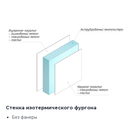
значительно сокращает сроки и
стоимость производства
Полный спектр услуг по
переоборудованию
Мы профессионально решаем
задачи разного уровня, от установки
дополнительного оборудования до
монтажа специфического
оборудования любой сложности.
Стенка изотермического фургона
Без фанеры