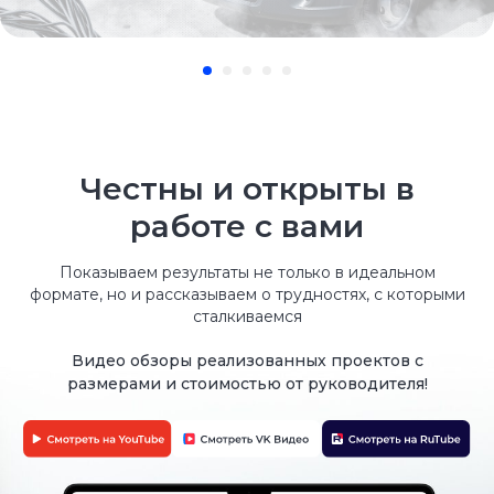
Честны и открыты в
работе с вами
В ПОДАРОК алюминиевый
Показываем результаты не только в идеальном
уголок снаружи
До конца акции
12 : 23 : 32
формате, но и рассказываем о трудностях, с которыми
При заказе изотермического фургона
(Сендвич)
сталкиваемся