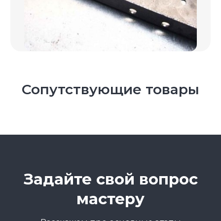
653
456+
0%
дней
выполненных
обращений
гарантии
работ
по гарантии
Сопутствующие товары