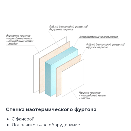
Стенка изотермического фургона
Прямые поставки от
С фанерой
производителя
Дополнительное оборудование
Мы работаем без посредников, что