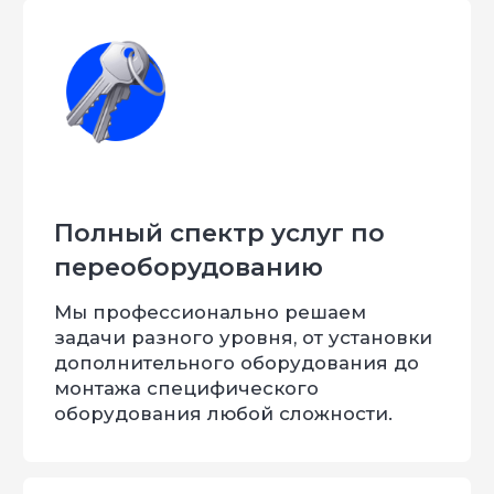
Меня зовут Евгений
и я
горжусь, что уже 9 лет
Мы занимается комплексным
переоборудованием. За всё время работы
нашего предприятия мы сделали более
20.000 наименований продукции. В нашем
штате есть собственный конструкторский
отдел, станки ЧПУ, 4 производственные
площадки.
С нами работают: автосалоны, заводы,
доработчики, производственные
предприятия. География поставок – вся
Россия и страны СНГ. Нашими силами были
спроектированы и поставлены перечень
специальных автомобилей в силовые
структуры России и Казахстана. Наша