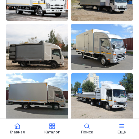
Закабинный спальник
«Большой» для газели
Некст
Главная
Каталог
Поиск
Ещё