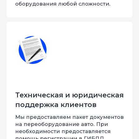
Меня зовут Евгений
и я
горжусь, что уже 9 лет
Мы занимается комплексным
переоборудованием. За всё время работы
нашего предприятия мы сделали более
20.000 наименований продукции. В нашем
штате есть собственный конструкторский
отдел, станки ЧПУ, 4 производственные
площадки.
С нами работают: автосалоны, заводы,
доработчики, производственные
предприятия. География поставок – вся
Россия и страны СНГ. Нашими силами были
спроектированы и поставлены перечень
специальных автомобилей в силовые
структуры России и Казахстана. Наша
компания можем изготовить любое изделие