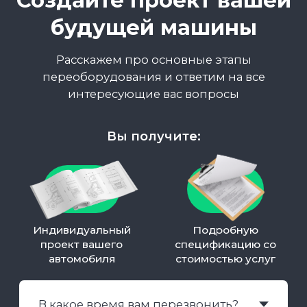
дней
выполненных
обращений
гарантии
работ
по гарантии