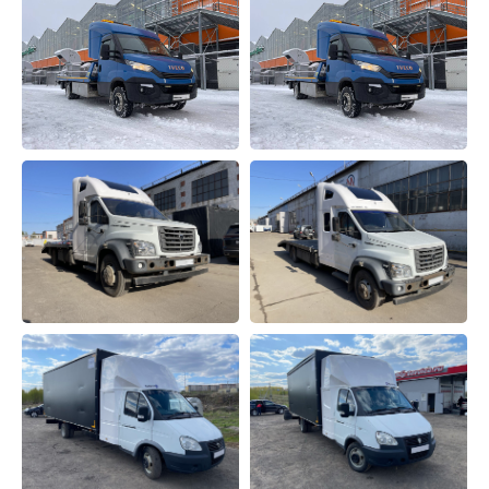
Телефон:
8 999 077 38 37
Режим работы:
пн-пт: с 8:00 до 18:00
Звонки принимаем
с 8:00 до 20:00.
Почты:
info@fs-tuning.ru – общая
sales@fs-tuning.ru – отдел продаж
Соц. сети:
Обратная связь