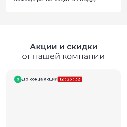
для любого вида деятельности. Вся наша
продукция проходит ОТК.
FS-Tuning – делаем невозможное –
возможным!
Имеем все необходимые
сертификаты и лицензии:
Акции и скидки
от нашей компании