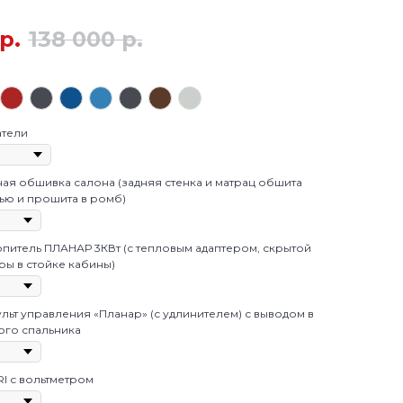
р.
138 000
р.
атели
я обшивка салона (задняя стенка и матрац обшита
ью и прошита в ромб)
питель ПЛАНАР 3КВт (с тепловым адаптером, скрытой
ы в стойке кабины)
льт управления «Планар» (с удлинителем) с выводом в
ого спальника
I с вольтметром