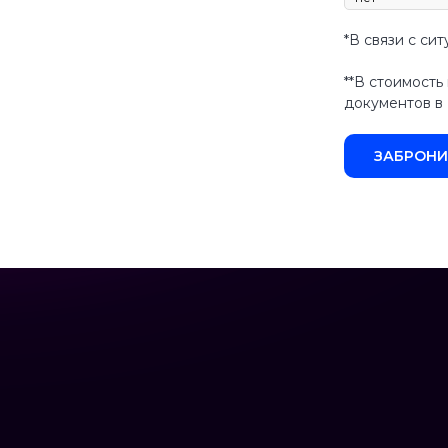
*В связи с си
**В стоимост
документов 
ЗАБРОНИ