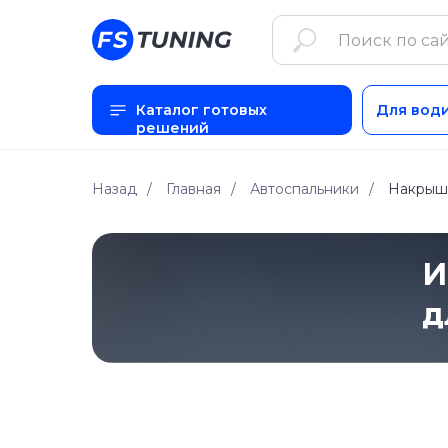
Каталог готовых
Для вод
решений
Назад
/
Главная
/
Автоспальники
/
Накрышн
И
д