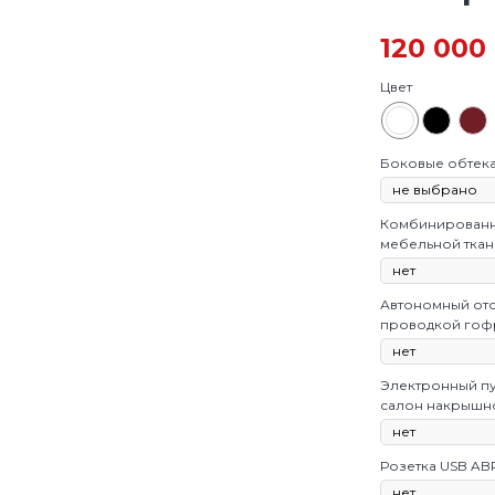
120 000
Цвет
Боковые обтек
Комбинированна
мебельной ткан
Автономный ото
проводкой гофр
Электронный пу
салон накрышн
Розетка USB ABR