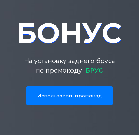
БОНУС
БОНУС
На установку заднего бруса
по промокоду:
БРУС
Иcпользовать промокод