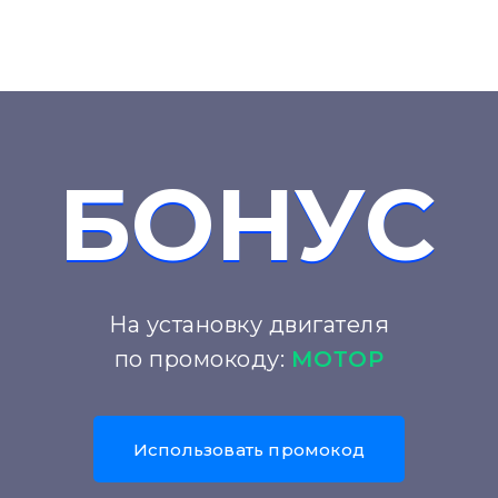
БОНУС
БОНУС
На установку двигателя
по промокоду:
МОТОР
Иcпользовать промокод