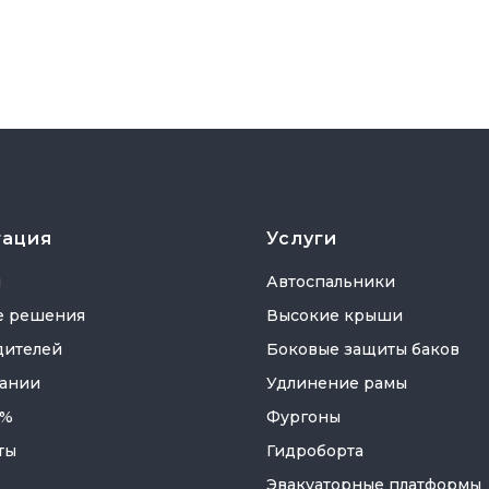
гация
Услуги
я
Автоспальники
е решения
Высокие крыши
дителей
Боковые защиты баков
ании
Удлинение рамы
 %
Фургоны
ты
Гидроборта
Эвакуаторные платформы