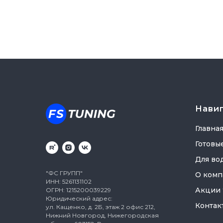
Нави
Главна
Готовы
Для во
"ФС ГРУПП"
О комп
ИНН: 5261131102
Акции
ОГРН: 1215200039229
Юридический адрес:
Контак
ул. Кащенко, д. 2Б, этаж 2 офис 212,
Нижний Новгород, Нижегородская