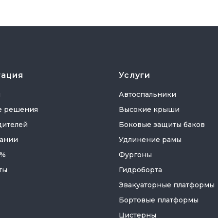
гация
Услуги
я
Автоспальники
е решения
Высокие крыши
дителей
Боковые защиты баков
ании
Удлинение рамы
 %
Фургоны
ты
Гидроборта
Эвакуаторные платформы
Бортовые платформы
Цистерны