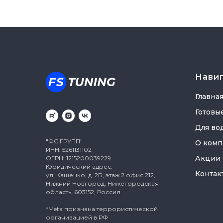
Нави
Главна
Готовы
Для во
"ФС ГРУПП"
О комп
ИНН: 5261131102
Акции
ОГРН: 1215200039229
Юридический адрес:
Контак
ул. Кащенко, д. 2Б, этаж 2 офис 212,
Нижний Новгород, Нижегородская
область, 603152, Россия
*Meta признана террористической
организацией в РФ