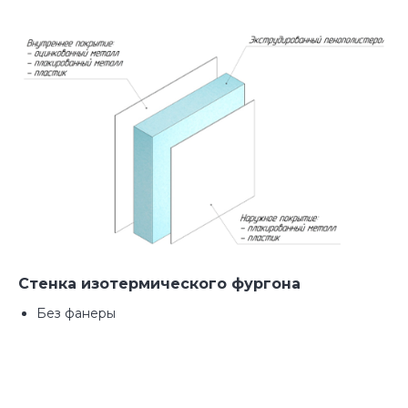
Прямые поставки от
производителя
Мы работаем без посредников, что
значительно сокращает сроки и
стоимость производства
Полный спектр услуг по
Стенка изотермического фургона
переоборудованию
Без фанеры
Мы профессионально решаем
задачи разного уровня, от установки
дополнительного оборудования до
монтажа специфического
оборудования любой сложности.