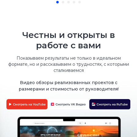
До конца акции
12 : 23 : 32
Честны и открыты в
работе с вами
Показываем результаты не только в идеальном
формате, но и рассказываем о трудностях, с которыми
сталкиваемся
В ПОДАРОК алюминиевый
уголок снаружи
До конца акции
12 : 23 : 32
При заказе изотермического фургона
(Сендвич)