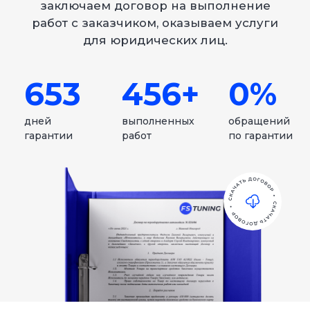
Автосалон:
Москва, Лавочкина 23/4,
2-й этаж
Сервис:
Долгопрудный,
Лихачевский проезд 26
Телефон:
8 999 444 18 37
Режим работы:
пн-пт: с 8:00 до 18:00
Звонки принимаем
с 8:00 до 20:00.
Телефон:
8 999 077 38 37