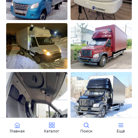
Закабинный спальник
«Большой» для газели
Некст
Главная
Каталог
Поиск
Ещё