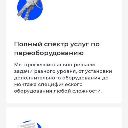
Артем
Лошиневич
Старший мастер
Меня зовут Евгений
и я
горжусь, что уже 9 лет
Мы занимается комплексным
переоборудованием. За всё время работы
нашего предприятия мы сделали более
20.000 наименований продукции. В нашем
штате есть собственный конструкторский
отдел, станки ЧПУ, 4 производственные
площадки.
С нами работают: автосалоны, заводы,
доработчики, производственные
предприятия. География поставок – вся