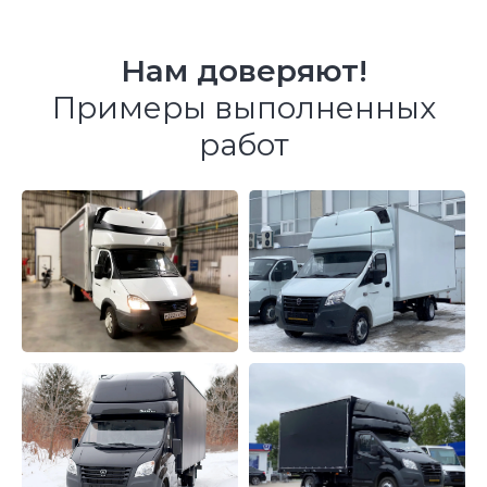
Режим работы:
пн-пт: с 8:00 до 18:00
Нам доверяют!
Звонки принимаем
с 8:00 до 20:00.
Примеры выполненных
работ
Почты:
info@fs-tuning.ru – общая
sales@fs-tuning.ru – отдел продаж
Соц. сети:
Обратная связь