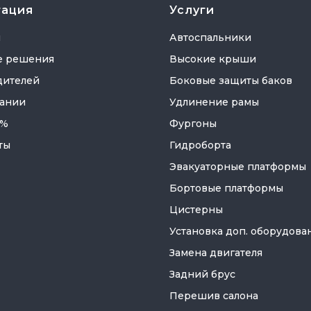
гация
Услуги
я
Автоспальники
е решения
Высокие крыши
дителей
Боковые защиты баков
ании
Удлинение рамы
 %
Фургоны
ты
Гидроборта
Эвакуаторные платформы
Бортовые платформы
Цистерны
Установка доп. оборудова
Замена двигателя
Задний брус
Перешив салона