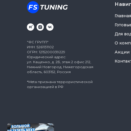
Нави
Главна
Готовы
Для во
"ФС ГРУПП"
О комп
ИНН: 5261131102
Акции
ОГРН: 1215200039229
Юридический адрес:
Контак
ул. Кащенко, д. 2Б, этаж 2 офис 212,
Нижний Новгород, Нижегородская
область, 603152, Россия
*Meta признана террористической
организацией в РФ