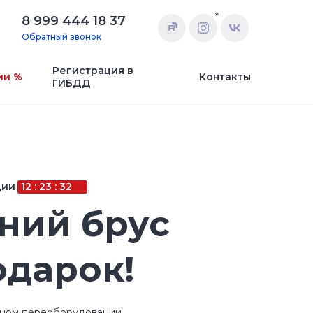
*
8 999 444 18 37
Обратный звонок
Регистрация в
ии %
Контакты
ГИБДД
ции
12 : 23 : 32
ний брус
одарок!
сном переоборудовании