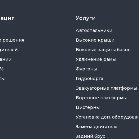
гация
Услуги
я
Автоспальники
е решения
Высокие крыши
дителей
Боковые защиты баков
ании
Удлинение рамы
 %
Фургоны
ты
Гидроборта
Эвакуаторные платформы
Бортовые платформы
Цистерны
Установка доп. оборудова
Замена двигателя
Задний брус