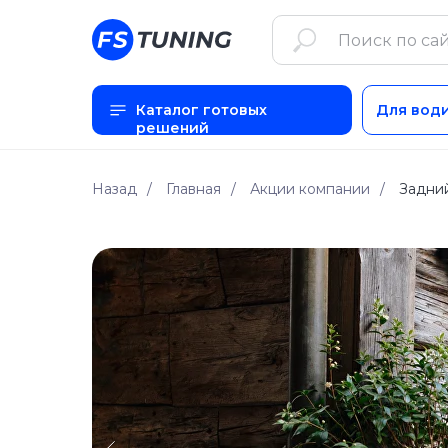
Каталог готовых
Для вод
решений
Назад
/
Главная
/
Акции компании
/
Задний