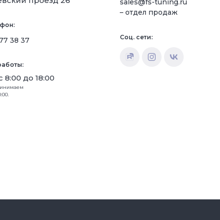
евский проезд 26
sales@fs-tuning.ru
– отдел продаж
фон:
Соц. сети:
77 38 37
аботы:
с 8:00 до 18:00
ринимаем
:00.