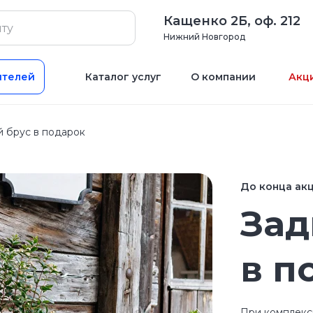
Кащенко 2Б, оф. 212
Нижний Новгород
ителей
Каталог услуг
О компании
Акц
 брус в подарок
До конца ак
Зад
в п
При комплек