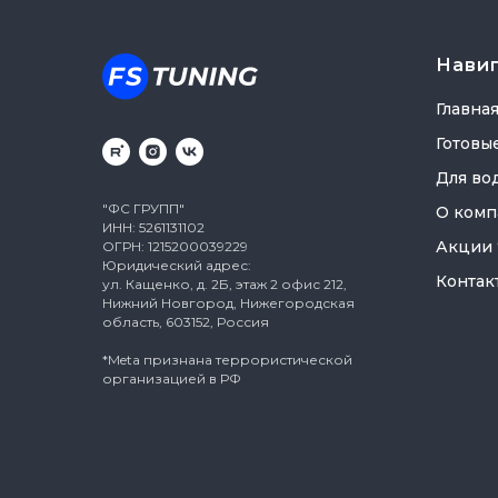
Нави
Главна
Готовы
Для во
"ФС ГРУПП"
О комп
ИНН: 5261131102
Акции
ОГРН: 1215200039229
Юридический адрес:
Контак
ул. Кащенко, д. 2Б, этаж 2 офис 212,
Нижний Новгород, Нижегородская
область, 603152, Россия
*Meta признана террористической
организацией в РФ